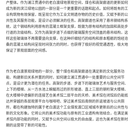
产整体。作为浦江贯通中的老白渡绿地景观空间，煤仓和高架廊道的更新如何
成为新的滨江绿地公园的一部分是一个更重要的话题和起点。如何将既有的工
业构筑物有效保留，既呈现它作为工业文明遗存物的历史价值，又赋予新的公
共性及其服务功能，是设计必须解决的任务。高架廊道也采用了悬吊钢结构系
统，这个钢结构利用原有的混凝土框架支撑，既做为原有结构的加固和高处步
行道的次级结构，又作为高架步道下点缀的玻璃服务空间顶盖的悬吊结构，这
样这些玻璃体不再需要竖向支撑，在这种纤细轻巧的结构和原本粗粝的饱经沧
桑的混凝土结构间呈现时间张力的同时，也获得了极好的视觉通透性，极大地
保证了景观层面的空间感。
作为老白渡景观绿地的一部分，整个煤仓和高架廊道在满足新的文化服务功
能、构建新旧关系并置的同时，如何建立浦江贯通中一处重要的公共空间节
点，是设计更为潜在的任务。高架的步道、步道下的玻璃体艺术与服务空间、
上下的楼梯、从一方水池上蜿蜒而过的折形坡道、直上三层的钢桁架大楼梯、
在大楼梯中途偏折的连接艺仓美术馆二层平台的天桥、美术馆在闭馆后仍能抵
达并穿越的各层观景平台与咖啡吧、穿过美术馆后南侧的折返坡道与公共厕
所，都在构建独特的属于老白渡这个工业煤炭渡口区域城市更新后的公共性与
新的文化形象。它将公共的美术馆功能与原有的工业遗构有效结合，在满足美
术馆内部功能的同时，又赋予公共空间以极大的自由度，这也为美术馆在新时
期的运营带了新的可能性。