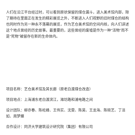
人们在沿江平台经过时，可以看到原状保留的煤仓漏斗，进入美术馆内部，除
了期待在里面正在发生的精彩展览之外，不断进入人们视野的旧时煤仓的结构
也同时作为另一种永不落幕的展览，作为艺仓美术馆的空间内核，向人们讲述
这个地点曾经的历史故事。最重要的，这些曾经的废墟是作为一种“活物”而不
是“死物”被留存在新的生命体内。
项目名称：艺仓美术馆及其长廊（原老白渡煤仓改造）
项目地点：上海浦东老白渡滨江，潍坊路和浦电路之间
设计团队：柳亦春、陈屹峰、王伟实、沈雯、陈昊、王龙海、陈晓艺、丁洁
如、周梦蝶
合作设计：同济大学建筑设计研究院（集团）有限公司