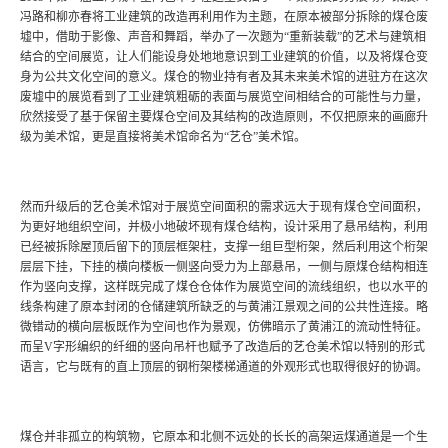
冯路和柳亦春将工业建筑的改造再利用作为主题，在原本被部分拆除的煤仓废
墟中，借助于影像、声音和舞蹈，举办了一次题为“重新装载”的艺术与建筑相
结合的空间展览，让人们能设身处地地意识到工业建筑的价值，以及将煤仓变
身为公共文化空间的意义。煤仓的物业持有者及其未来美术馆的进驻方在这次
废墟中的展览看到了工业建筑粗砺的表面与展览空间相结合的可能性与力量，
欣然接受了基于保留主要煤仓空间及其结构的改造原则，不仅把原来的画廊升
级为美术馆，更是直接将美术馆命名为“艺仓”美术馆。
然而升级后的艺仓美术馆对于展览空间面积的需求远大于现有煤仓空间面积，
为更好地组织空间，并极小地破坏现有煤仓结构，设计采用了悬吊结构，利用
已经被拆除屋顶后留下的顶层框架柱，支撑一组巨型桁架，然后利用这个桁架
层层下挂，下挂的横向楼板一侧竖向受力为上部悬吊，一侧与原煤仓结构相连
作为竖向支撑，这样既完成了煤仓仓体作为展览空间的流线组织，也以水平的
线条构建了原本封闭的仓储建筑所缺乏的与黄浦江景观之间的公共性连接。略
微错动的横向层板既作为空间也作为景观，仿佛暗示了黄浦江的流动性特征。
而呈V字形编织的纤细的竖向吊杆也赋予了改造后的艺仓美术馆以特别的形式
语言，它与既有的直上顶层的钢桁架楼梯通道的外观形式也取得很好的协调。
煤仓并非孤立的构筑物，它原本和北侧不远处的长长的高架运煤通道是一个生