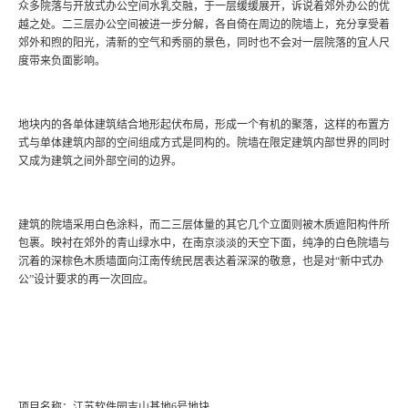
众多院落与开放式办公空间水乳交融，于一层缓缓展开，诉说着郊外办公的优
越之处。二三层办公空间被进一步分解，各自倚在周边的院墙上，充分享受着
郊外和煦的阳光，清新的空气和秀丽的景色，同时也不会对一层院落的宜人尺
度带来负面影响。
地块内的各单体建筑结合地形起伏布局，形成一个有机的聚落，这样的布置方
式与单体建筑内部的空间组成方式是同构的。院墙在限定建筑内部世界的同时
又成为建筑之间外部空间的边界。
建筑的院墙采用白色涂料，而二三层体量的其它几个立面则被木质遮阳构件所
包裹。映衬在郊外的青山绿水中，在南京淡淡的天空下面，纯净的白色院墙与
沉着的深棕色木质墙面向江南传统民居表达着深深的敬意，也是对“新中式办
公”设计要求的再一次回应。
项目名称：江苏软件园吉山基地6号地块