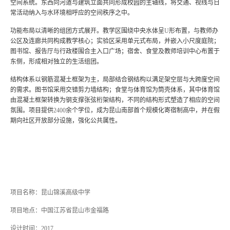
空间系统。东西向河道与建筑立面共同形成校园的主轴线，将交通、视线与日
常活动纳入与水环境相呼应的空间秩序之中。
功能布局以清晰的组团方式展开。教学区围绕中央水体呈
U
形布置，与教师办
公区及连廊共同构成教学核心；实验区采用单元式布局，并嵌入小尺度庭院；
图书馆、报告厅与行政楼围合主入口广场；宿舍、食堂及教师培训中心布置于
东侧，形成相对独立的生活组团。
结构体系以钢筋混凝土框架为主，局部结合钢结构以满足架空层与大跨度空间
的需求。图书馆采用交错剪力墙结构；食堂与体育馆为筒壳体系，其中体育馆
由混凝土框架转换为钢支撑张弦桁架结构，不同的结构形式塑造了相应的空间
氛围。项目提供
2400
余个学位，成为昆山南部首个规模化寄宿制高中，并在假
期向社区开放部分设施，强化公共属性。
项目名称：昆山锦溪高级中学
项目地点：中国江苏省昆山市金福路
设计时间：
2017